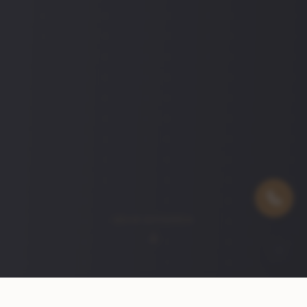
MEHR ERFAHREN
🍪