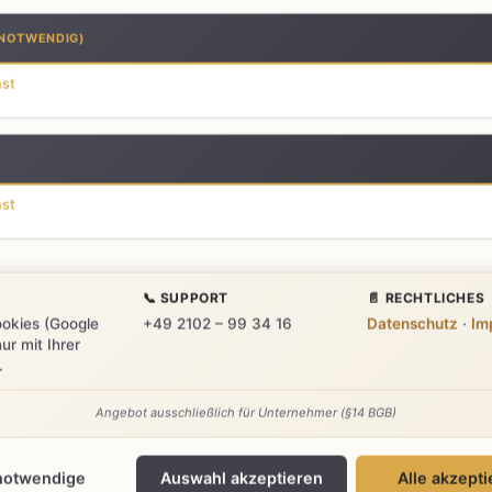
ntenanrufe zuverlässig annehmen.
NOTWENDIG)
 Sie beim Außentermin oder in der Bes
nst
sten Interessenten
Terminvereinbarung möglich
Sofortige Bena
nst
anfordern
Details ansehen
📞 SUPPORT
📄 RECHTLICHES
ookies (Google
+49 2102 – 99 34 16
Datenschutz
·
Im
ur mit Ihrer
.
Angebot ausschließlich für Unternehmer (§14 BGB)
notwendige
Auswahl akzeptieren
Alle akzept