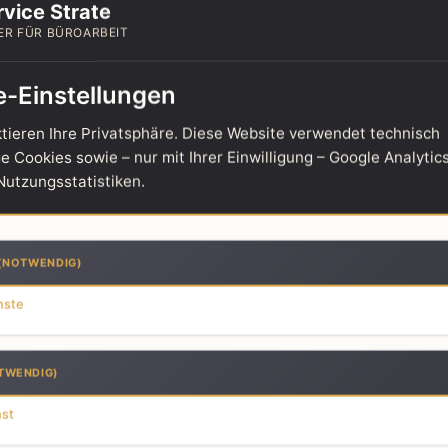
vice Strate
ER FÜR BÜROARBEIT
e-Einstellungen
tieren Ihre Privatsphäre. Diese Website verwendet technisch
 Cookies sowie – nur mit Ihrer Einwilligung – Google Analytics
utzungsstatistiken.
(NOTWENDIG)
lefonservice für Immobilienmakler
nste
efonservice für
TWENDIG)
obilienmakler
nst