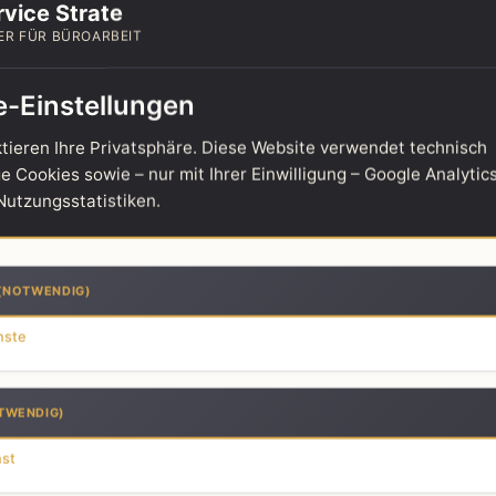
vice Strate
ER FÜR BÜROARBEIT
e-Einstellungen
tieren Ihre Privatsphäre. Diese Website verwendet technisch
 Cookies sowie – nur mit Ihrer Einwilligung – Google Analytics
utzungsstatistiken.
(NOTWENDIG)
lefonservice für IT-Unternehmen
nste
efonservice für
TWENDIG)
Unternehmen
nst