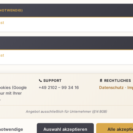
rufe und Kundenanfragen professionell
NOTWENDIG)
.
nst
 Team sich aufs Wesentliche konzentrier
ter Supportanruf
Professionelle Erstannahme
Sofortige Weiterle
nst
anfordern
Details ansehen
📞 SUPPORT
📄 RECHTLICHES
ookies (Google
+49 2102 – 99 34 16
Datenschutz
·
Im
ur mit Ihrer
.
Angebot ausschließlich für Unternehmer (§14 BGB)
notwendige
Auswahl akzeptieren
Alle akzept